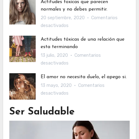
Actitudes toxicas que parecen
8
normales y no debes permitir.
Maneras
20 septiembre, 2020
Comentarios
de
en
desactivados
alegrar
Actitudes
el
Actitudes tóxicas de una relación que
toxicas
día
esta terminando
que
a
13 julio, 2020
Comentarios
parecen
tu
en
desactivados
normales
pareja.
Actitudes
y
El amor no necesita duelo, el apego si.
tóxicas
no
13 mayo, 2020
Comentarios
de
debes
en
desactivados
una
permitir.
El
relación
amor
que
Ser Saludable
no
esta
necesita
terminando
duelo,