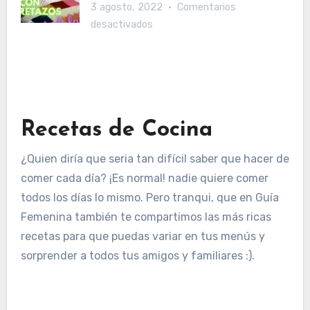
3 agosto, 2022
Comentarios
con
de
en
desactivados
vodka
la
17
¿Limpia
Madre.
ideas
mejor?
para
reutilizar
los
Recetas de Cocina
retazos
de
¿Quien diría que seria tan difícil saber que hacer de
tela
comer cada día? ¡Es normal! nadie quiere comer
y
todos los días lo mismo. Pero tranqui, que en Guía
darles
un
Femenina también te compartimos las más ricas
buen
recetas para que puedas variar en tus menús y
uso.
sorprender a todos tus amigos y familiares :).