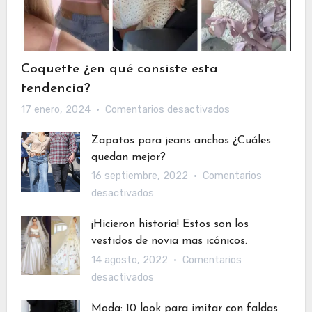
Coquette ¿en qué consiste esta
tendencia?
en
17 enero, 2024
Comentarios desactivados
Coquette
Zapatos para jeans anchos ¿Cuáles
¿en
quedan mejor?
qué
16 septiembre, 2022
Comentarios
consiste
en
desactivados
esta
Zapatos
tendencia?
¡Hicieron historia! Estos son los
para
vestidos de novia mas icónicos.
jeans
14 agosto, 2022
Comentarios
anchos
en
desactivados
¿Cuáles
¡Hicieron
quedan
Moda: 10 look para imitar con faldas
historia!