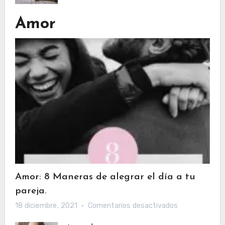
Mi
sobre
cuerpo
Moda
Amor
es
y
para
Belleza
mis
para
hijos.⁣⁣
maratonear.
Amor: 8 Maneras de alegrar el día a tu
pareja.
en
18 diciembre, 2021
Comentarios desactivados
Amor: