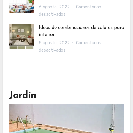
decoración
6 agosto, 2022
Comentarios
de
en
desactivados
interiores
2023:
con
Ideas de combinaciones de colores para
Estos
piedra.
interior.
estilos
5 agosto, 2022
Comentarios
de
en
desactivados
decoración
Ideas
serán
de
tendencia.
combinaciones
de
colores
Jardín
para
interior.