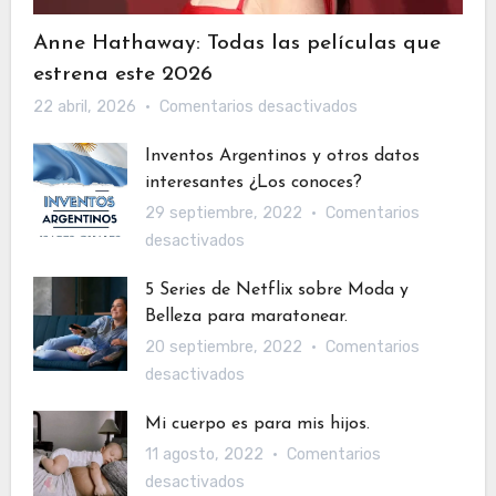
Anne Hathaway: Todas las películas que
estrena este 2026
en
22 abril, 2026
Comentarios desactivados
Anne
Inventos Argentinos y otros datos
Hathaway:
interesantes ¿Los conoces?
Todas
29 septiembre, 2022
Comentarios
las
en
desactivados
películas
Inventos
que
5 Series de Netflix sobre Moda y
Argentinos
estrena
Belleza para maratonear.
y
este
20 septiembre, 2022
Comentarios
otros
2026
en
desactivados
datos
5
interesantes
Mi cuerpo es para mis hijos.⁣⁣
Series
¿Los
11 agosto, 2022
Comentarios
de
conoces?
en
desactivados
Netflix