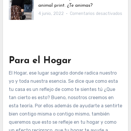
mejor?
animal print. ¿Te animas?
Estos
en
4 junio, 2022
Comentarios desactivados
son
Moda
los
10
vestidos
look
de
para
novia
imit
mas
con
icónicos.
Para el Hogar
fald
anim
El Hogar, ese lugar sagrado donde radica nuestro
print
yo y toda nuestra esencia. Se dice que como esta
¿Te
tu casa es un reflejo de como te sientes tú ¿Que
ani
tan cierto es esto? Bueno, nosotros creemos en
esta teoría. Por ellos además de ayudarte a sentirte
bien contigo misma o contigo mismo, también
queremos que esto se refleje en tu hogar y como
un efecto reciproco, que tu hogar te ayude a