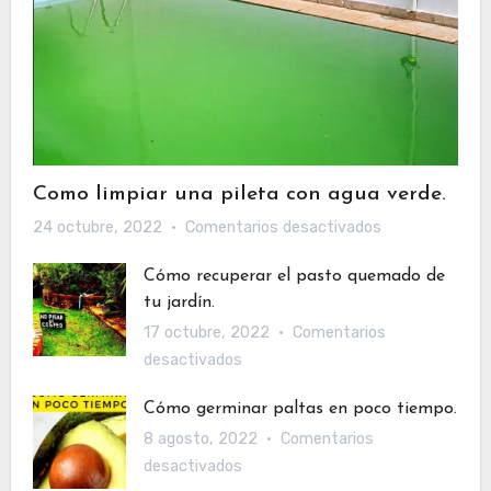
Como limpiar una pileta con agua verde.
en
24 octubre, 2022
Comentarios desactivados
Como
Cómo recuperar el pasto quemado de
limpiar
tu jardín.
una
17 octubre, 2022
Comentarios
pileta
en
desactivados
con
Cómo
agua
Cómo germinar paltas en poco tiempo.
recuperar
verde.
8 agosto, 2022
Comentarios
el
en
desactivados
pasto