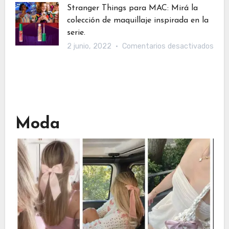
hace
perfecta
Stranger Things para MAC: Mirá la
que
colección de maquillaje inspirada en la
con
tus
serie.
maquillaje
ceja
en
2 junio, 2022
Comentarios desactivados
esté
Stra
per
Thin
dise
para
MAC
Mirá
Moda
la
cole
de
maqu
insp
en
la
serie