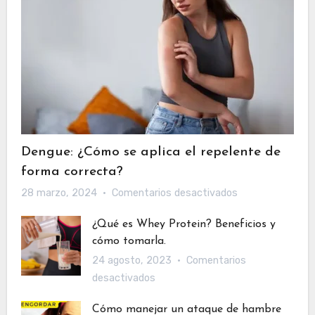
el
apego
si.
Dengue: ¿Cómo se aplica el repelente de
forma correcta?
en
28 marzo, 2024
Comentarios desactivados
Dengue:
¿Qué es Whey Protein? Beneficios y
¿Cómo
cómo tomarla.
se
24 agosto, 2023
Comentarios
aplica
en
desactivados
el
¿Qué
repelente
Cómo manejar un ataque de hambre
es