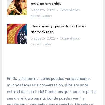
de
para no engordar.
Whey
forma
5 agosto, 2022
Comentarios
Protein?
correcta?
en
desactivados
Beneficios
Cómo
y
Qué comer y que evitar si tienes
manejar
cómo
aterosclerosis.
un
tomarla.
5 agosto, 2022
Comentarios
ataque
en
desactivados
de
Qué
hambre
comer
para
y
no
que
engordar.
evitar
En Guía Femenina, como puedes ver, abarcamos
si
muchos temas de conversación. ¡Nos encanta
tienes
aterosclerosis.
estar al día con todo! Queremos que nuestro portal
sea un refugio para ti, donde puedas venir y
encontrar el contenido que necesitas. No solo se