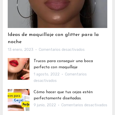
Ideas de maquillaje con glitter para la
noche
en
13 enero, 2023
Comentarios desactivados
Ideas
Trucos para conseguir una boca
de
perfecta con maquillaje
maquillaje
1 agosto, 2022
Comentarios
con
en
desactivados
glitter
Trucos
para
Cómo hacer que tus cejas estén
para
la
perfectamente diseñadas.
conseguir
noche
en
9 junio, 2022
Comentarios desactivados
una
Cóm
boca