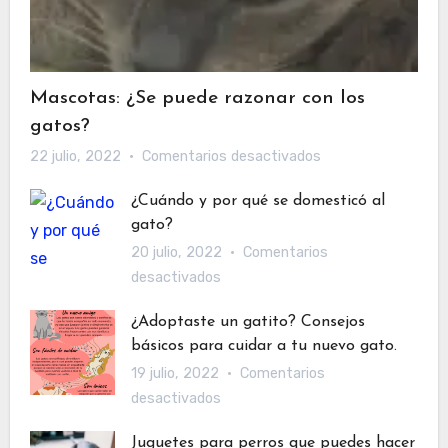
Mascotas: ¿Se puede razonar con los
gatos?
en
22 julio, 2022
Comentarios desactivados
Mascotas:
¿Cuándo y por qué se domesticó al
¿Se
gato?
puede
20 julio, 2022
Comentarios
razonar
en
desactivados
con
¿Cuándo
los
¿Adoptaste un gatito? Consejos
y
gatos?
básicos para cuidar a tu nuevo gato.
por
19 julio, 2022
Comentarios
qué
en
desactivados
se
¿Adoptaste
domesticó
Juguetes para perros que puedes hacer
un