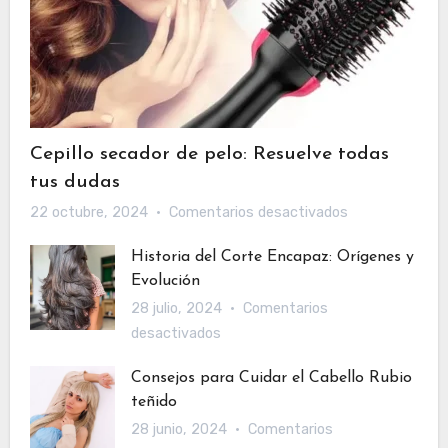
Cepillo secador de pelo: Resuelve todas
tus dudas
en
22 octubre, 2024
Comentarios desactivados
Cepillo
Historia del Corte Encapaz: Orígenes y
secador
Evolución
de
28 julio, 2024
Comentarios
pelo:
en
desactivados
Resuelve
Historia
todas
Consejos para Cuidar el Cabello Rubio
del
tus
teñido
Corte
dudas
28 junio, 2024
Comentarios
Encapaz: