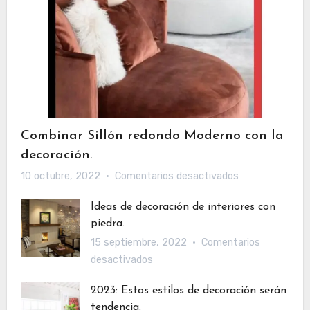
Combinar Sillón redondo Moderno con la
decoración.
en
10 octubre, 2022
Comentarios desactivados
Combinar
Ideas de decoración de interiores con
Sillón
piedra.
redondo
15 septiembre, 2022
Comentarios
Moderno
en
desactivados
con
Ideas
la
2023: Estos estilos de decoración serán
de
decoración.
tendencia.