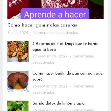
Cómo hacer gominolas caseras
en
3 abril, 2024
Comentarios desactivados
Cómo
3 Recetas de Hot-Dogs que te harán
hacer
agua la boca
gominolas
27 septiembre, 2022
Comentarios
caseras
en
desactivados
3
Como hacer Budín de pan con pan que
Recetas
sobró.
de
26 septiembre, 2022
Comentarios
Hot-
en
desactivados
Dogs
Como
que
Batido détox de limón y apio.
hacer
te
26 septiembre, 2022
Comentarios
Budín