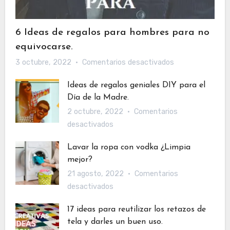
6 Ideas de regalos para hombres para no
equivocarse.
en
3 octubre, 2022
Comentarios desactivados
6
Ideas de regalos geniales DIY para el
Ideas
Día de la Madre.
de
2 octubre, 2022
Comentarios
regalos
en
desactivados
para
Ideas
hombres
Lavar la ropa con vodka ¿Limpia
de
para
mejor?
regalos
no
21 agosto, 2022
Comentarios
geniales
equivocarse.
en
desactivados
DIY
Lavar
para
17 ideas para reutilizar los retazos de
la
el
tela y darles un buen uso.
ropa
Día