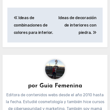
Navegación
Ideas de
Ideas de decoración
de
combinaciones de
de interiores con
entradas
colores para interior.
piedra.
por
Guia Femenina
Editora de contenidos webs desde el año 2010 hasta
la fecha. Estudié cosmetología y también hice cursos
de ciberseguridad y marketing. También soy mamá