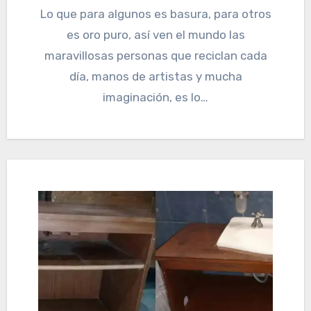
Lo que para algunos es basura, para otros
es oro puro, así ven el mundo las
maravillosas personas que reciclan cada
día, manos de artistas y mucha
imaginación, es lo…