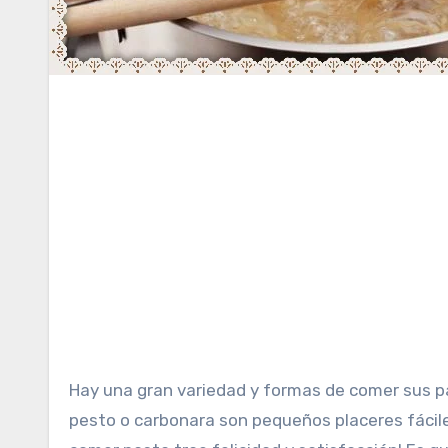
Hay una gran variedad y formas de comer sus pastas. Espaguetis, macarrones, o tallarines, salsa boloñesa,
pesto o carbonara son pequeños placeres fácile