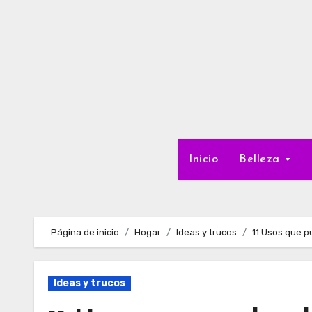
Ir
al
contenido
Inicio
Belleza
Página de inicio
Hogar
Ideas y trucos
11 Usos que p
Ideas y trucos