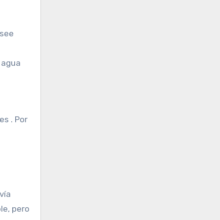
esee
r agua
es . Por
vía
le, pero