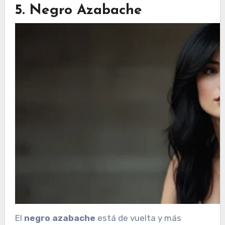
5. Negro Azabache
El
negro azabache
está de vuelta y más