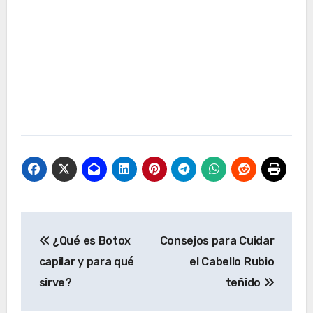
Navegación
¿Qué es Botox
Consejos para Cuidar
de
capilar y para qué
el Cabello Rubio
entradas
sirve?
teñido