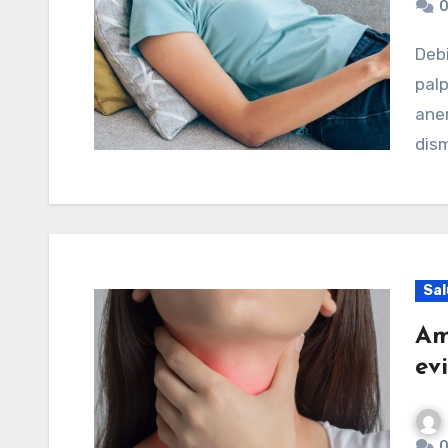
0
Debilidad, cansancio, desánimo incluso anorexia o
palp
ane
dism
Sal
Am
ev
0