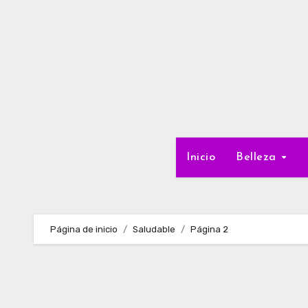
Ir
al
contenido
Inicio
Belleza
Página de inicio
Saludable
Página 2