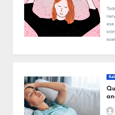
Todo el mundo pasa por momento de temor,
nerv
ese
crón
ese
Sal
Qu
an