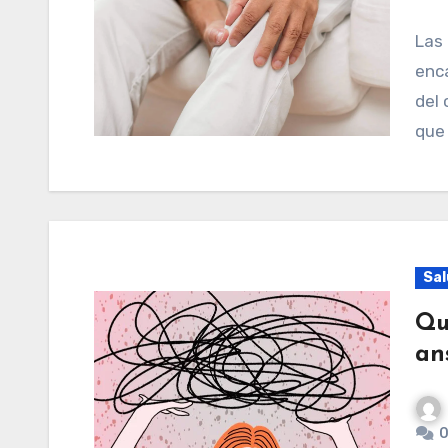
Las articulaciones, las partes del organismo que se
enc
del 
que 
Sal
Qu
an
0