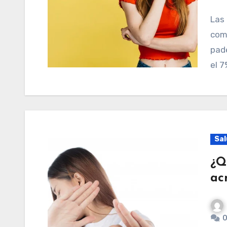
Las alergias a los alimentos es bastante más
comú
pad
el 7
Sal
¿Q
ac
0