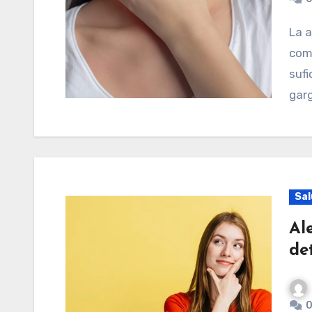
La amigdalitis es un tipo de enfermedad muy
comú
sufi
garg
Sal
Al
de
0