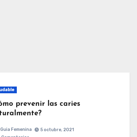
udable
ómo prevenir las caries
turalmente?
Guia Femenina
5 octubre, 2021