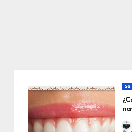
Sal
¿C
na