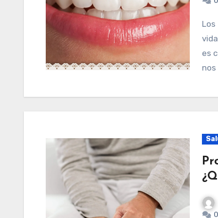
0
Los dientes hay que cuidarlos, ¡son para toda la
vid
es c
nos 
Sal
Pr
¿Q
0