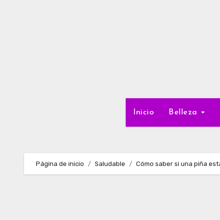
Ir
al
contenido
Inicio
Belleza
Página de inicio
Saludable
Cómo saber si una piña est