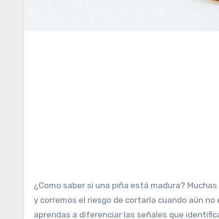
¿Como saber si una piña está madura? Muchas veces es difícil saber si una piña o ananá está lista para comer,
y corremos el riesgo de cortarla cuando aún no
aprendas a diferenciar las señales que identifi