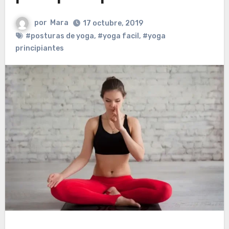
por
Mara
17 octubre, 2019
#posturas de yoga
,
#yoga facil
,
#yoga
principiantes