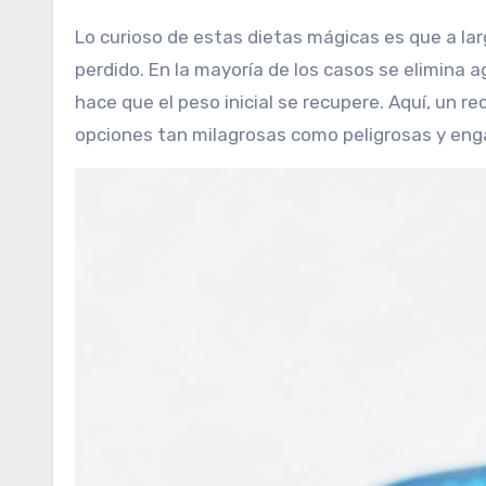
Lo curioso de estas dietas mágicas es que a largo plazo se gana más peso del que en algún momento se ha
perdido. En la mayoría de los casos se elimina 
hace que el peso inicial se recupere. Aquí, un r
opciones tan milagrosas como peligrosas y en