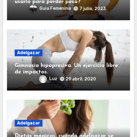
usarlo para perder peso?
Guia Femenina
7 julio, 2023
Adelgazar
Gimnasia hipopresiva. Un ejercicio libre
de impactos.
Luz
29 abril, 2020
Adelgazar
Dietas mágicas, cuándo adelgazar se