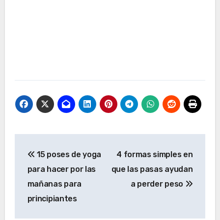
Navegación
15 poses de yoga
4 formas simples en
de
para hacer por las
que las pasas ayudan
entradas
mañanas para
a perder peso
principiantes