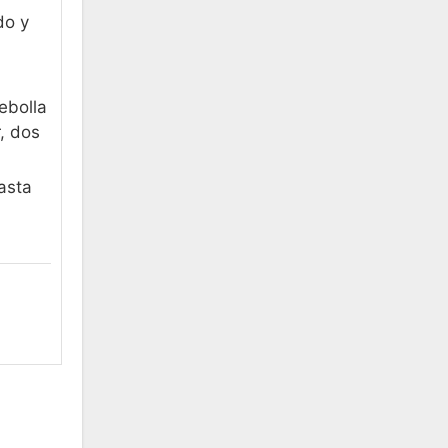
do y
ebolla
, dos
asta