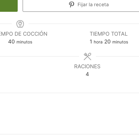
Fijar la receta
EMPO DE COCCIÓN
TIEMPO TOTAL
minutos
hora
minutos
40
1
20
minutos
hora
minutos
RACIONES
4