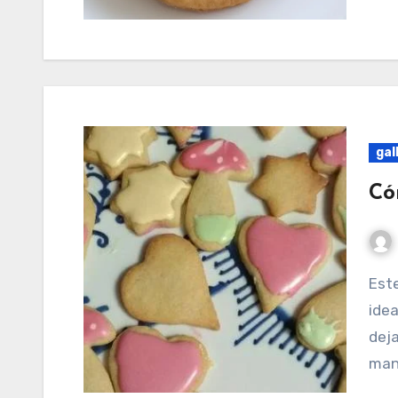
gal
Có
Este masitas o galletas son un clásico de la cocina,
idea
deja
man