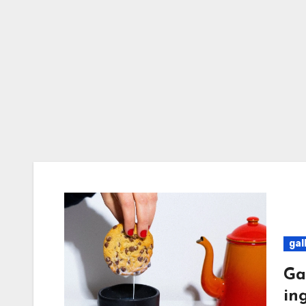
gal
Ga
in