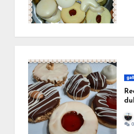
gal
Re
dul
0