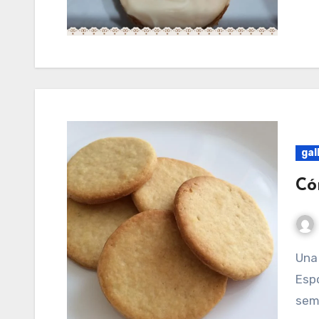
gal
Có
Una masa sabrosa que se deshace en la boca.
Espo
semi