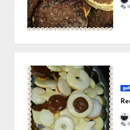
0
gal
Re
0