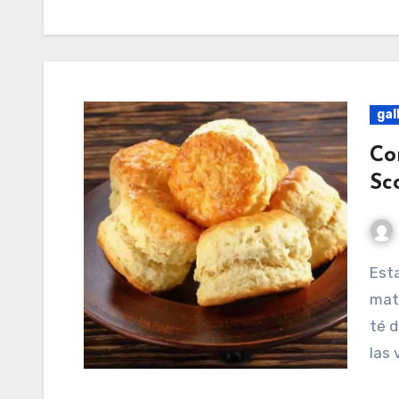
gal
Co
Sc
Esta es una deliciosa receta para acompañar tus
mat
té d
las 