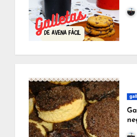
gal
Gal
ne