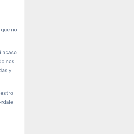
 que no
i acaso
do nos
das y
uestro
 «dale