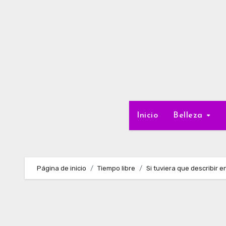
Ir
al
contenido
Inicio
Belleza
Página de inicio
Tiempo libre
Si tuviera que describir 