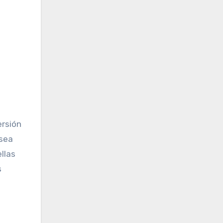
ersión
 sea
llas
s