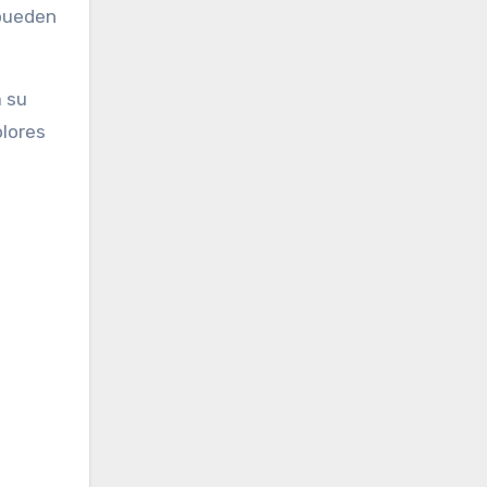
 pueden
a su
olores