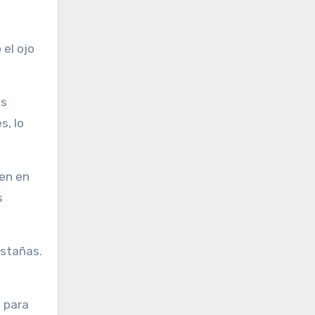
 el ojo
as
s, lo
nen en
s
stañas.
 para