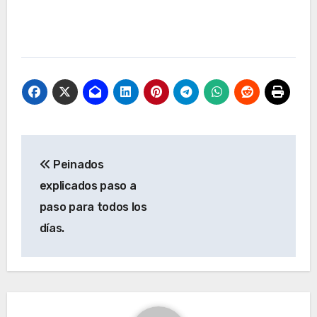
Navegación
Peinados
de
explicados paso a
entradas
paso para todos los
días.