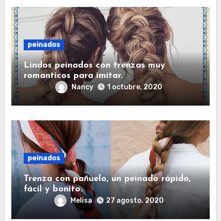
peinados
Lindos peinados con trenzas muy
romanticos para imitar.
Nancy
1 octubre, 2020
peinados
Trenza con pañuelo, un peinado rápido,
fácil y bonito.
Melisa
27 agosto, 2020