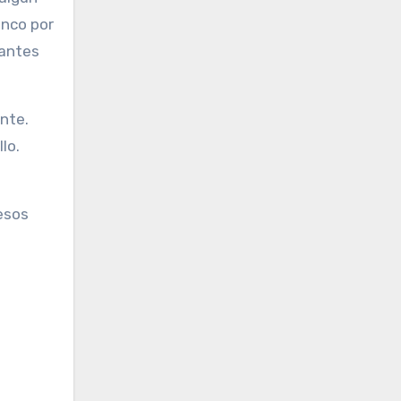
inco por
 antes
nte.
lo.
esos