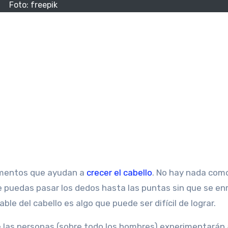
Foto: freepik
limentos que ayudan a
crecer el cabello
. No hay nada com
e puedas pasar los dedos hasta las puntas sin que se en
le del cabello es algo que puede ser difícil de lograr.
 las personas (sobre todo los hombres) experimentarán