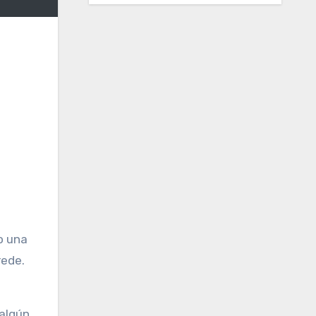
o una
rede.
 algún