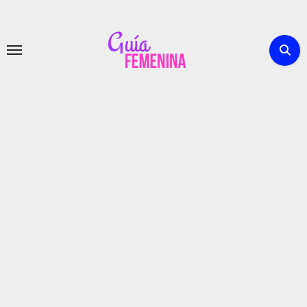
Ir
al
contenido