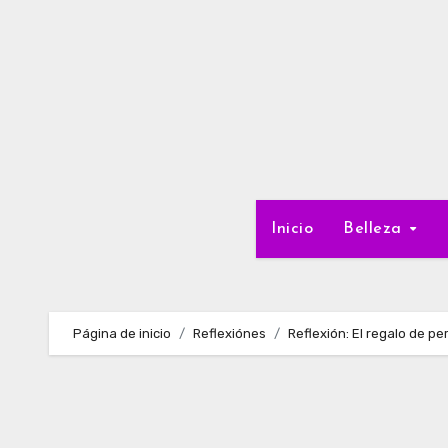
Ir
al
contenido
Inicio
Belleza
Página de inicio
Reflexiónes
Reflexión: El regalo de p