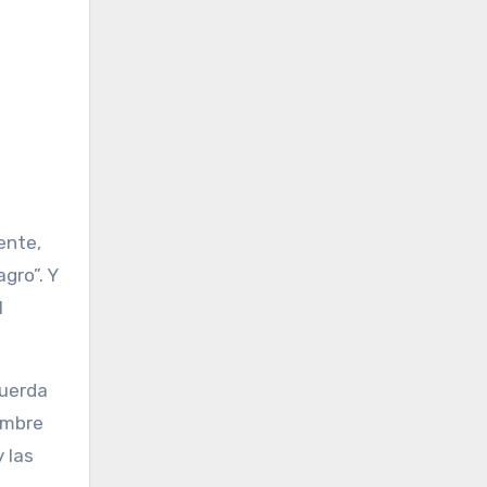
ente,
gro”. Y
l
cuerda
ombre
 las