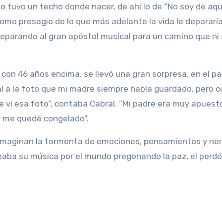
 tuvo un techo donde nacer, de ahí lo de “No soy de aquí
 como presagio de lo que más adelante la vida le depararía
eparando al gran apóstol musical para un camino que ni
on 46 años encima, se llevó una gran sorpresa, en el pas
l a la foto que mi madre siempre había guardado, pero c
e vi esa foto”, contaba Cabral. “Mi padre era muy apuest
 y me quedé congelado”.
e imaginan la tormenta de emociones, pensamientos y ner
ba su música por el mundo pregonando la paz, el perdón