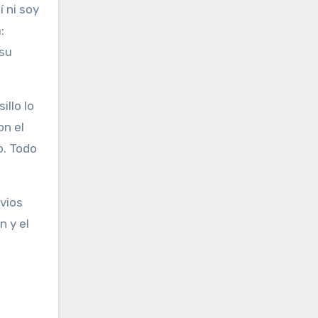
 ni soy
:
 su
illo lo
on el
o. Todo
vios
 y el