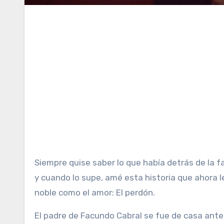
Siempre quise saber lo que había detrás de la famosa frase de Facundo Cabral «No soy de aquí ni soy de allá…»,
y cuando lo supe, amé esta historia que ahora 
noble como el amor: El perdón.
El padre de Facundo Cabral se fue de casa antes