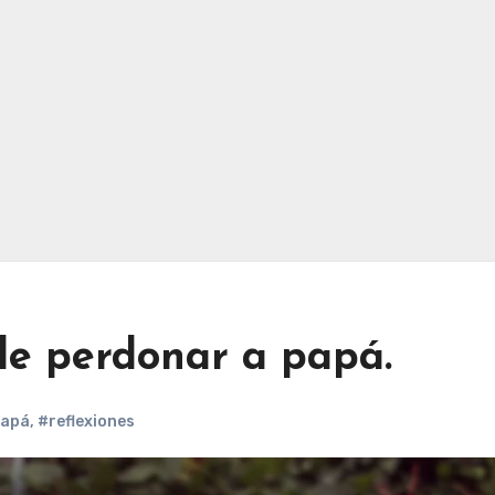
 de perdonar a papá.
papá
,
#reflexiones