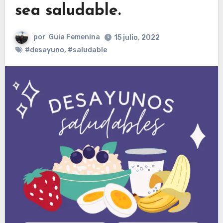
sea saludable.
por
Guia Femenina
15 julio, 2022
#desayuno
,
#saludable