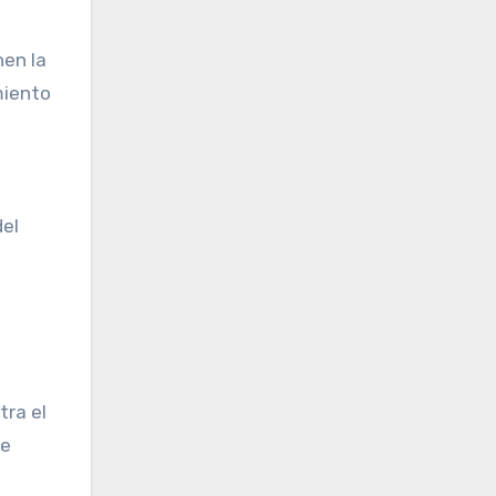
nen la
imiento
del
tra el
de