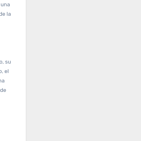
 una
de la
o, su
, el
ha
 de