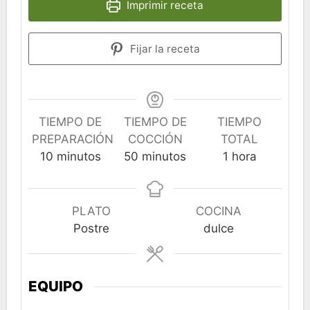
Imprimir receta
Fijar la receta
TIEMPO DE
TIEMPO DE
TIEMPO
PREPARACIÓN
COCCIÓN
TOTAL
minutos
minutos
hora
10
minutos
50
minutos
1
hora
PLATO
COCINA
Postre
dulce
EQUIPO