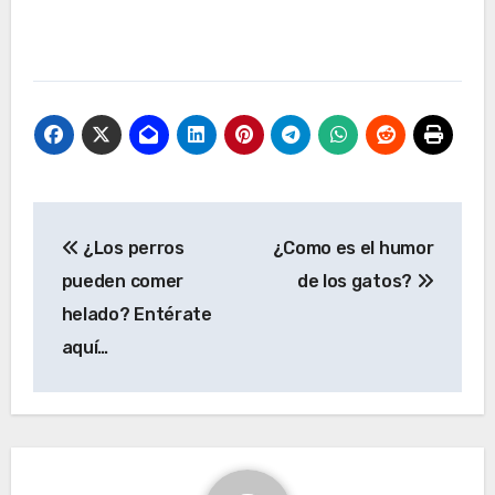
Navegación
¿Los perros
¿Como es el humor
de
pueden comer
de los gatos?
entradas
helado? Entérate
aquí…