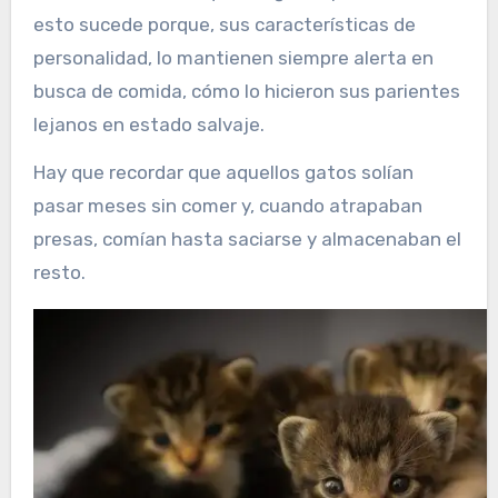
esto sucede porque, sus características de
personalidad, lo mantienen siempre alerta en
busca de comida, cómo lo hicieron sus parientes
lejanos en estado salvaje.
Hay que recordar que aquellos gatos solían
pasar meses sin comer y, cuando atrapaban
presas, comían hasta saciarse y almacenaban el
resto.