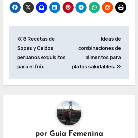
Navegación
8 Recetas de
Ideas de
de
Sopas y Caldos
combinaciones de
entradas
peruanos exquisitos
alimentos para
para el frío.
platos saludables.
por
Guia Femenina