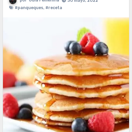
por
Guia Femenina
30 mayo, 2022
#panqueques
,
#receta