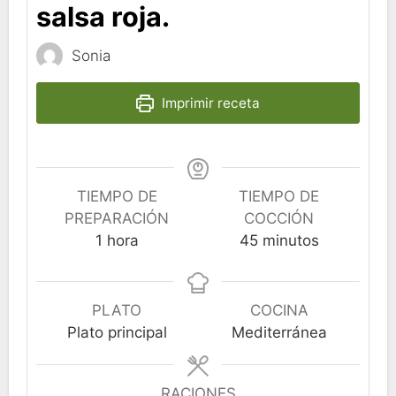
salsa roja.
Sonia
Imprimir receta
TIEMPO DE
TIEMPO DE
PREPARACIÓN
COCCIÓN
hora
minutos
1
hora
45
minutos
PLATO
COCINA
Plato principal
Mediterránea
RACIONES