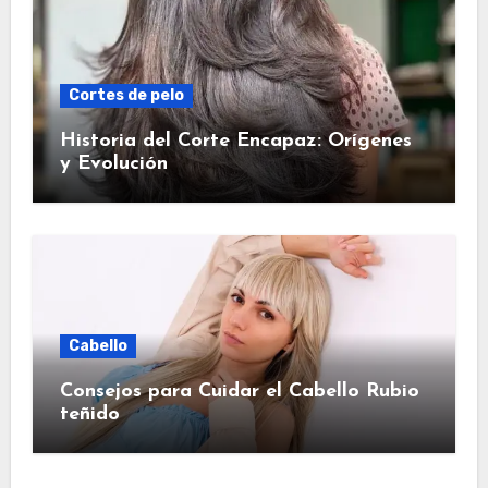
Cortes de pelo
Historia del Corte Encapaz: Orígenes
y Evolución
Cabello
Consejos para Cuidar el Cabello Rubio
teñido