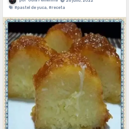
por
Guia Femenina
26 julio, 2022
#pastel de yuca
,
#receta