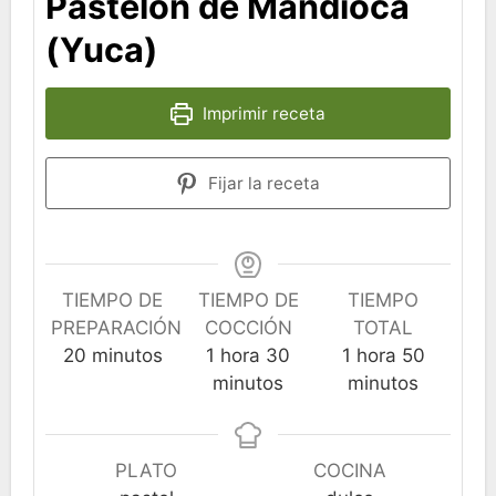
Pastelón de Mandioca
(Yuca)
Imprimir receta
Fijar la receta
TIEMPO DE
TIEMPO DE
TIEMPO
PREPARACIÓN
COCCIÓN
TOTAL
minutos
hora
minutos
hora
minutos
20
minutos
1
hora
30
1
hora
50
minutos
minutos
PLATO
COCINA