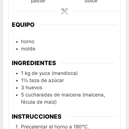
pastel
dulce
EQUIPO
horno
molde
INGREDIENTES
1
kg
de yuca (mandioca)
1½
taza
de azúcar
3
huevos
5
cucharadas
de maicena (maicena,
fécula de maíz)
INSTRUCCIONES
Precalentar el horno a 180°C.