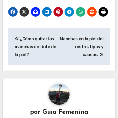
Navegación
¿Cómo quitar las
Manchas en la piel del
de
manchas de tinte de
rostro, tipos y
entradas
la piel?
causas.
por
Guia Femenina