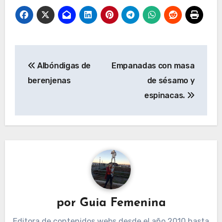
Navegación
Albóndigas de
Empanadas con masa
de
berenjenas
de sésamo y
entradas
espinacas.
por
Guia Femenina
Editora de contenidos webs desde el año 2010 hasta