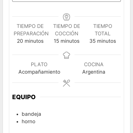
TIEMPO DE
TIEMPO DE
TIEMPO
PREPARACIÓN
COCCIÓN
TOTAL
minutos
minutos
minutos
20
minutos
15
minutos
35
minutos
PLATO
COCINA
Acompañamiento
Argentina
EQUIPO
bandeja
horno