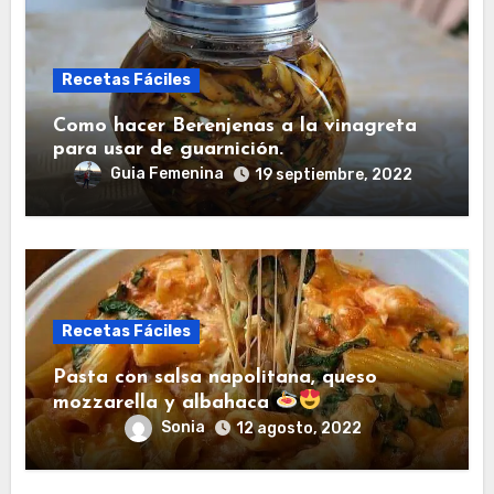
Recetas Fáciles
Como hacer Berenjenas a la vinagreta
para usar de guarnición.
Guia Femenina
19 septiembre, 2022
Recetas Fáciles
Pasta con salsa napolitana, queso
mozzarella y albahaca
Sonia
12 agosto, 2022