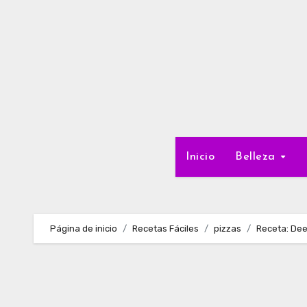
Ir
al
contenido
Inicio
Belleza
Página de inicio
Recetas Fáciles
pizzas
Receta: Dee