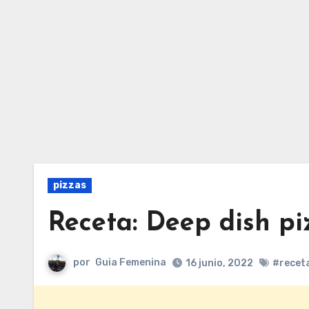
pizzas
Receta: Deep dish pi
por
Guia Femenina
16 junio, 2022
#recet