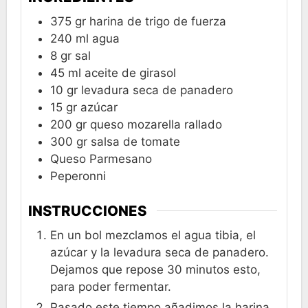
375
gr
harina de trigo de fuerza
240
ml
agua
8
gr
sal
45
ml
aceite de girasol
10
gr
levadura seca de panadero
15
gr
azúcar
200
gr
queso mozarella rallado
300
gr
salsa de tomate
Queso Parmesano
Peperonni
INSTRUCCIONES
En un bol mezclamos el agua tibia, el
azúcar y la levadura seca de panadero.
Dejamos que repose 30 minutos esto,
para poder fermentar.
Pasado este tiempo añadimos la harina,