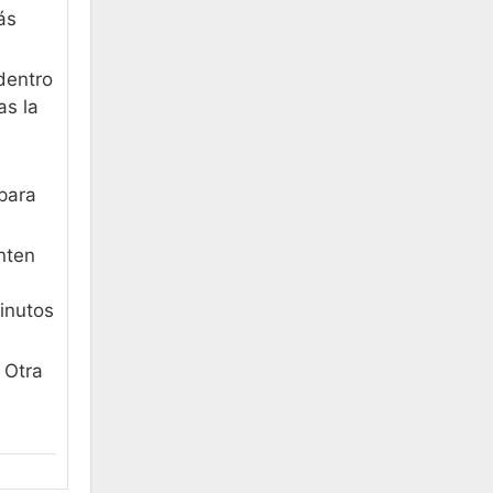
ás
dentro
as la
n
 para
nten
inutos
 Otra