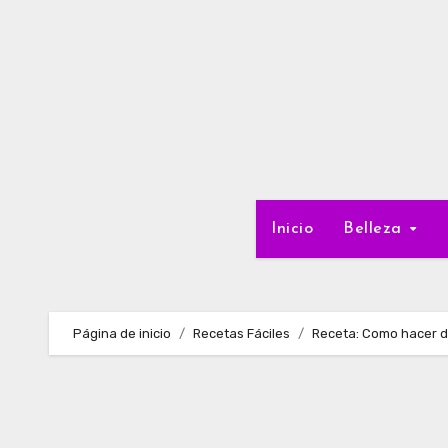
Ir
al
contenido
Inicio
Belleza
Página de inicio
Recetas Fáciles
Receta: Como hacer do