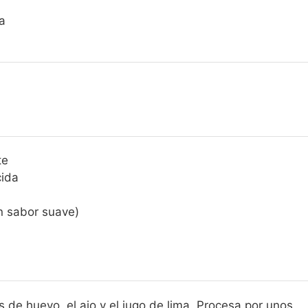
a
te
cida
n sabor suave)
de huevo, el ajo y el jugo de lima. Procesa por unos