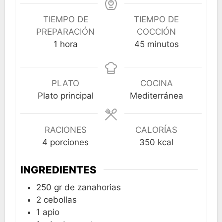
TIEMPO DE
TIEMPO DE
PREPARACIÓN
COCCIÓN
hora
minutos
1
hora
45
minutos
PLATO
COCINA
Plato principal
Mediterránea
RACIONES
CALORÍAS
4
porciones
350
kcal
INGREDIENTES
250
gr
de zanahorias
2
cebollas
1
apio