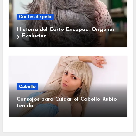
Cortes de pelo
Historia del Corte Encapaz: Orígenes
y Evolución
Cabello
Consejos para Cuidar el Cabello Rubio
teñido