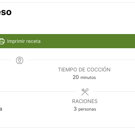
eso
Imprimir receta
TIEMPO DE COCCIÓN
minutos
20
minutos
RACIONES
a
3
personas