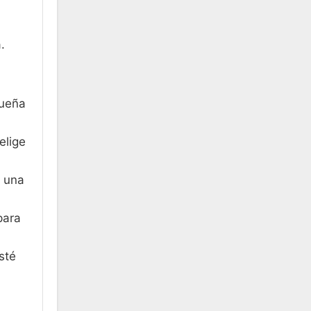
.
queña
elige
, una
para
sté