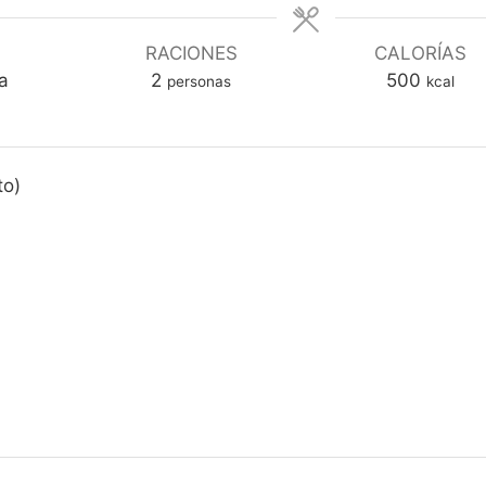
RACIONES
CALORÍAS
a
2
500
personas
kcal
to)