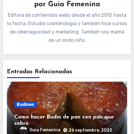
por
Guia Femenina
Editora de contenidos webs desde el año 2010 hasta
la fecha. Estudié cosmetología y también hice cursos
de ciberseguridad y marketing. También soy mamá
de un lindo niño.
Entradas Relacionadas
Budines
Como hacer Budín de pan con pan que
sobró.
Guia Femenina
26 septiembre, 2022