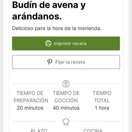
Budín de avena y
arándanos.
Delicioso para la hora de la merienda.
Imprimir receta
Fijar la receta
TIEMPO DE
TIEMPO DE
TIEMPO
PREPARACIÓN
COCCIÓN
TOTAL
minutos
minutos
hora
20
minutos
40
minutos
1
hora
PLATO
COCINA