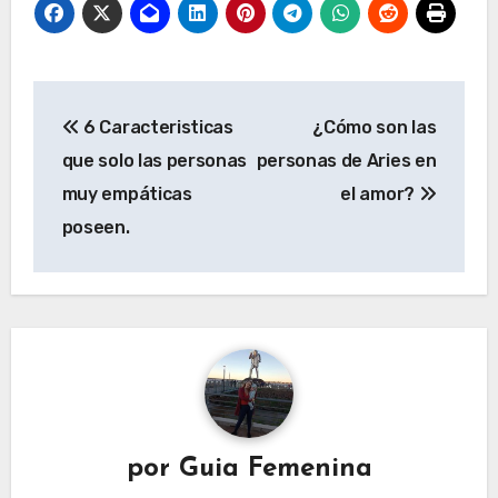
Navegación
6 Caracteristicas
¿Cómo son las
de
que solo las personas
personas de Aries en
entradas
muy empáticas
el amor?
poseen.
por
Guia Femenina