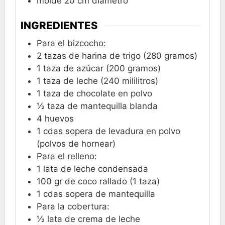
molde 20 cm diametro
INGREDIENTES
Para el bizcocho:
2
tazas
de harina de trigo (280 gramos)
1
taza
de azúcar (200 gramos)
1
taza
de leche (240 mililitros)
1
taza
de chocolate en polvo
½
taza
de mantequilla blanda
4
huevos
1
cdas
sopera de levadura en polvo
(polvos de hornear)
Para el relleno:
1
lata
de leche condensada
100
gr
de coco rallado (1 taza)
1
cdas
sopera de mantequilla
Para la cobertura:
½
lata de crema de leche