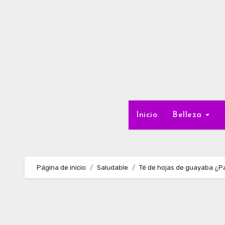
Ir
al
contenido
Inicio
Belleza
Página de inicio
Saludable
Té de hojas de guayaba ¿Pa