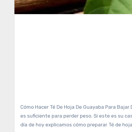
Cómo Hacer Té De Hoja De Guayaba Para Bajar De Peso. A veces, hacer ejercicio o seguir una dieta estricta no
es suficiente para perder peso. Si este es su c
día de hoy explicamos cómo preparar Té de hoj