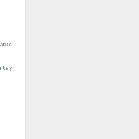
tante
lta y