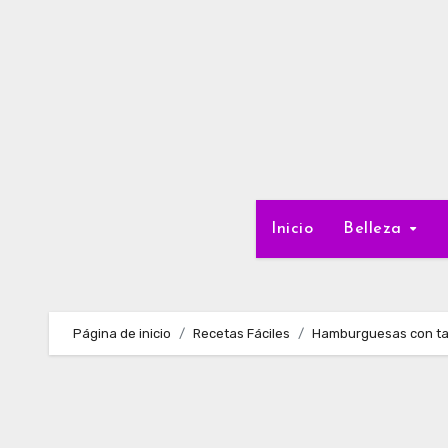
Ir
al
contenido
Inicio
Belleza
Página de inicio
Recetas Fáciles
Hamburguesas con tap