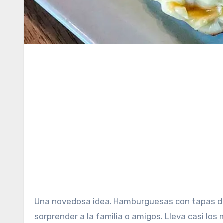
Una novedosa idea. Hamburguesas con tapas de empanadas, una genial idea para hacer algo diferente y
sorprender a la familia o amigos. Lleva casi lo