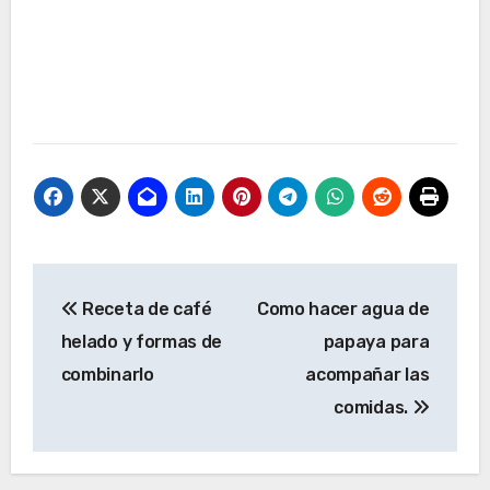
Navegación
Receta de café
Como hacer agua de
de
helado y formas de
papaya para
entradas
combinarlo
acompañar las
comidas.