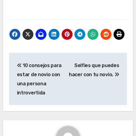
Navegación
10 consejos para
Selfies que puedes
de
estar de novio con
hacer con tu novio.
entradas
una persona
introvertida