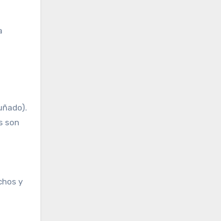
a
uñado).
s son
achos y