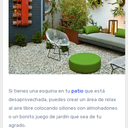
Si tienes una esquina en tu
patio
que está
desaprovechada, puedes crear un área de relax
al aire libre colocando sillones con almohadones
o un bonito juego de jardín que sea de tu
agrado.