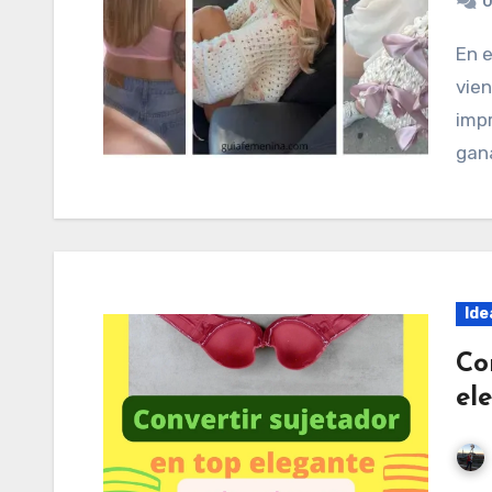
0
En el mundo de la moda, las tendencias van y
vien
imp
gana
Ide
Co
el