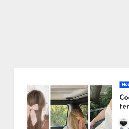
Mo
Co
te