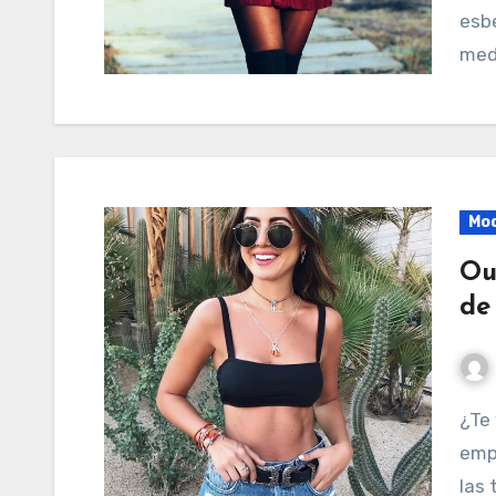
esb
med
Mo
Ou
de
¿Te vas de vacaciones? ¿No sabes muy bien que
emp
las 