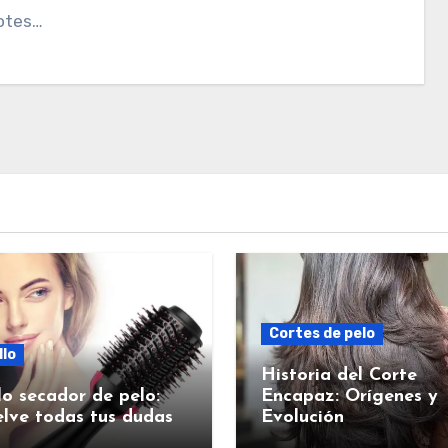
otes…
Cortes de pelo
llo
Historia del Corte
lo secador de pelo:
Encapaz: Orígenes y
lve todas tus dudas
Evolución