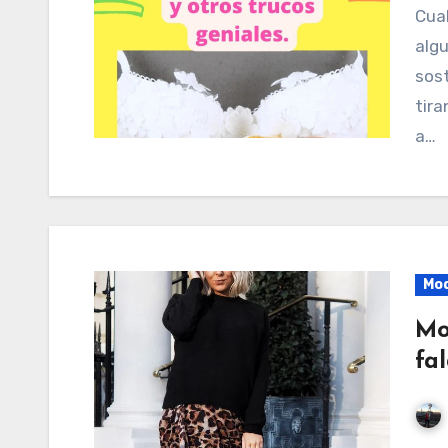
Cualquiera que use sostén regularmente conoce
algu
sos
tira
a…
Mo
Mo
fa