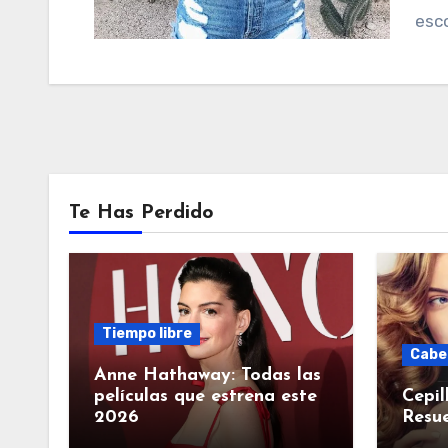
esc
Te Has Perdido
Tiempo libre
Cabe
Anne Hathaway: Todas las
películas que estrena este
Cepil
2026
Resue