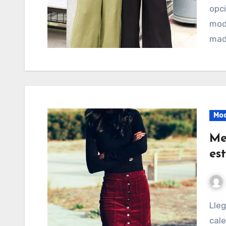
opc
moda
mad
Mo
Me
est
Llegó el frío, y con él las ganas de usar unas medias
cale