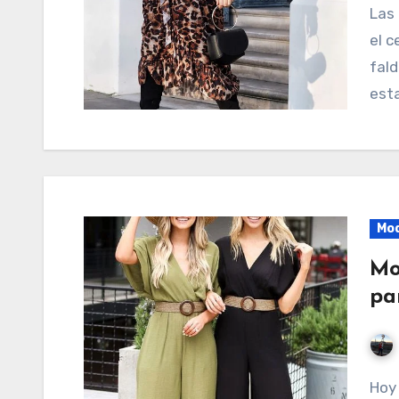
Las faldas con animal print se caracterizan por ser
el c
fald
est
Mo
Mo
pa
Hoy voy a compartir con ustedes las mejores