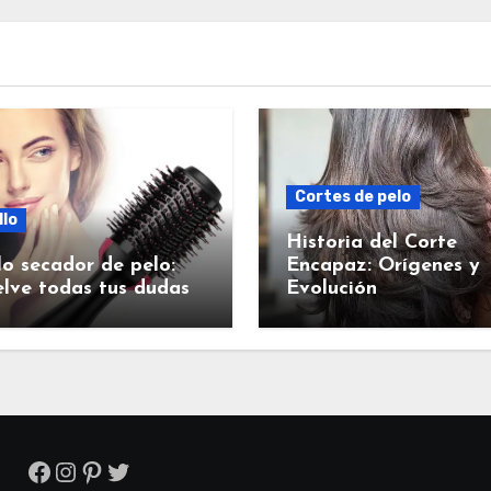
Cortes de pelo
llo
Historia del Corte
lo secador de pelo:
Encapaz: Orígenes y
lve todas tus dudas
Evolución
Facebook
Instagram
Pinterest
Twitter