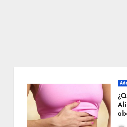
Ade
¿Q
Al
ab