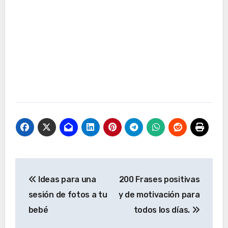
Navegación
Ideas para una
200 Frases positivas
de
sesión de fotos a tu
y de motivación para
entradas
bebé
todos los días.