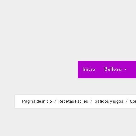
Ir
al
contenido
Inicio
Belleza
Página de inicio
Recetas Fáciles
batidos y jugos
Cóm